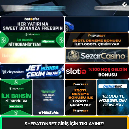
×
SHERATONBET GİRİŞ İÇİN TIKLAYINIZ!