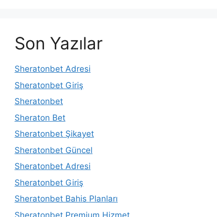
Son Yazılar
Sheratonbet Adresi
Sheratonbet Giriş
Sheratonbet
Sheraton Bet
Sheratonbet Şikayet
Sheratonbet Güncel
Sheratonbet Adresi
Sheratonbet Giriş
Sheratonbet Bahis Planları
Sheratonbet Premium Hizmet