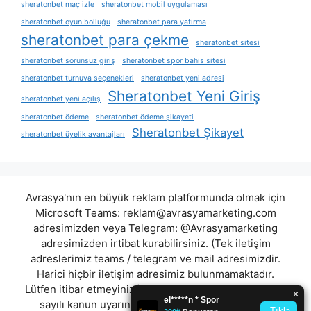
sheratonbet maç izle
sheratonbet mobil uygulaması
sheratonbet oyun bolluğu
sheratonbet para yatirma
sheratonbet para çekme
sheratonbet sitesi
sheratonbet sorunsuz giriş
sheratonbet spor bahis sitesi
sheratonbet turnuva seçenekleri
sheratonbet yeni adresi
Sheratonbet Yeni Giriş
sheratonbet yeni açılış
sheratonbet ödeme
sheratonbet ödeme şikayeti
Sheratonbet Şikayet
sheratonbet üyelik avantajları
Avrasya'nın en büyük reklam platformunda olmak için
Microsoft Teams:
reklam@avrasyamarketing.com
adresimizden veya Telegram: @Avrasyamarketing
adresimizden irtibat kurabilirsiniz. (Tek iletişim
adreslerimiz teams / telegram ve mail adresimizdir.
Harici hiçbir iletişim adresimiz bulunmamaktadır.
Lütfen itibar etmeyiniz.) Türkiye yasalarına göre 7258
sayılı kanun uyarınca yasa dışı bahis oynamanın