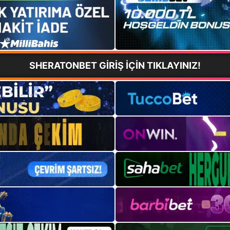
SHERATONBET GİRİŞ İÇİN TIKLAYINIZ!