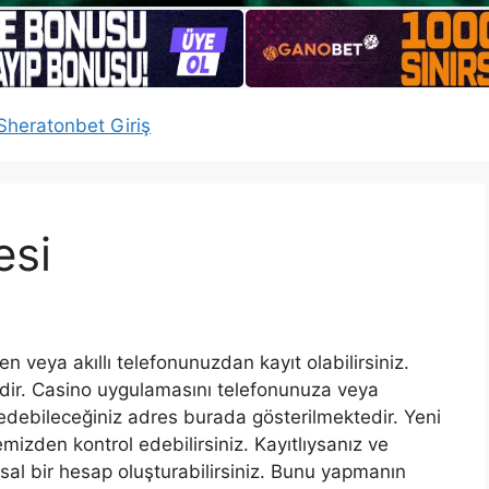
esi
n veya akıllı telefonunuzdan kayıt olabilirsiniz.
bidir. Casino uygulamasını telefonunuza veya
dedebileceğiniz adres burada gösterilmektedir. Yeni
mizden kontrol edebilirsiniz. Kayıtlıysanız ve
sal bir hesap oluşturabilirsiniz. Bunu yapmanın