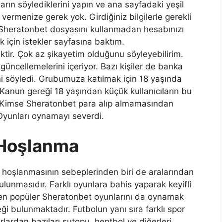
ların söylediklerini yapın ve ana sayfadaki yeşil
 vermenize gerek yok. Girdiğiniz bilgilerle gerekli
 Sheratonbet dosyasını kullanmadan hesabınızı
k için istekler sayfasına baktım.
ektir. Çok az şikayetim olduğunu söyleyebilirim.
s güncellemelerini içeriyor. Bazı kişiler de banka
i söyledi. Grubumuza katılmak için 18 yaşında
anun gereği 18 yaşından küçük kullanıcıların bu
. Kimse Sheratonbet para alıp almamasından
Oyunları oynamayı severdi.
 Hoşlanma
hoşlanmasının sebeplerinden biri de aralarından
ulunmasıdır. Farklı oyunlara bahis yaparak keyifli
arken popüler Sheratonbet oyunlarını da oynamak
ği bulunmaktadır. Futbolun yanı sıra farklı spor
rlardan bazıları sutopu, hentbol ve diğerleri