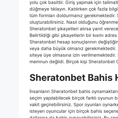
yolu çok basittir. Giriş yapmak için talimat
düğmeye tıklayın. Katılırken çok fazla bilgi
tüm formları doldurmanız gerekmektedir.
oluşturabilirsiniz. Nasıl olduğunu öğrenme
Sheratonbet şikayetleri alırsa yanıt verec
Belirtildiği gibi şikayetlerin bir kısmı adre
Sheratonbet hesap sonuçlarının değiştiğin
veya daha büyük olmanız gerekmektedir. K
siteye üye olmasına izin verilmemektedir
memnun değildi. Birçok kişi Sheratonbet 
Sheratonbet Bahis
İnsanların Sheratonbet bahis oynamaktan 
seçim yapılabilecek birçok farklı oyunun b
vakit geçirebilirsiniz. Spor oyunları oyn
isteyen oyuncular için birçok bahis seçene
dallarına da bahis oynayabilirsiniz. Bu spo