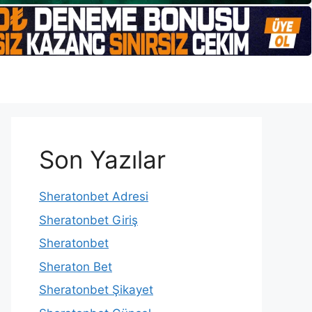
Son Yazılar
Sheratonbet Adresi
Sheratonbet Giriş
Sheratonbet
Sheraton Bet
Sheratonbet Şikayet