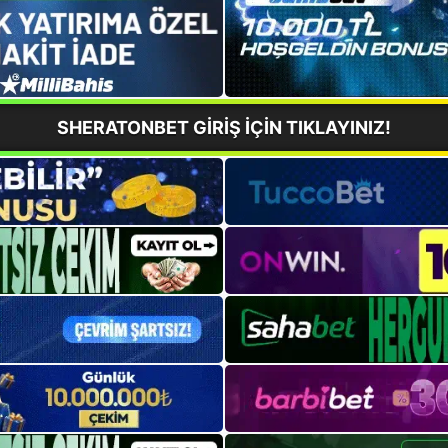
SHERATONBET GİRİŞ İÇİN TIKLAYINIZ!