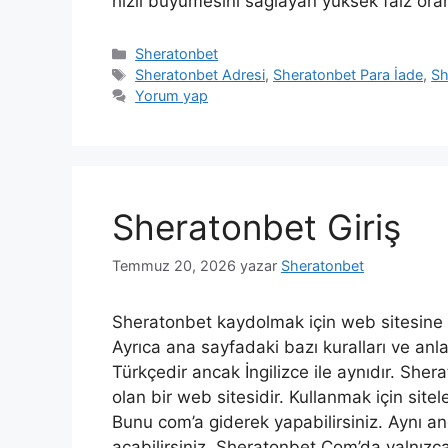
hızlı büyümesini sağlayan yüksek faiz ora
Kategoriler
Sheratonbet
Etiketler
Sheratonbet Adresi
,
Sheratonbet Para İade
,
Sh
Yorum yap
Sheratonbet Giriş
Temmuz 20, 2026
yazar
Sheratonbet
Sheratonbet kaydolmak için web sitesine 
Ayrıca ana sayfadaki bazı kuralları ve anl
Türkçedir ancak İngilizce ile aynıdır. Sh
olan bir web sitesidir. Kullanmak için site
Bunu com’a giderek yapabilirsiniz. Aynı a
açabilirsiniz. Sheratonbet.Com’da yalnızca 