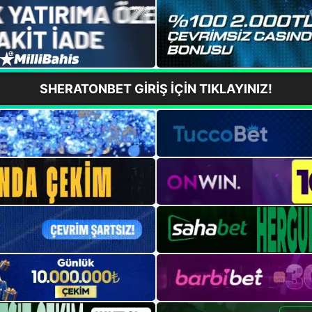
SHERATONBET GİRİŞ İÇİN TIKLAYINIZ!