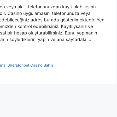
n veya akıllı telefonunuzdan kayıt olabilirsiniz.
bidir. Casino uygulamasını telefonunuza veya
dedebileceğiniz adres burada gösterilmektedir. Yeni
mizden kontrol edebilirsiniz. Kayıtlıysanız ve
sal bir hesap oluşturabilirsiniz. Bunu yapmanın
tların söylediklerini yapın ve ana sayfadaki …
nma
,
Sheratonbet Casino Bahis