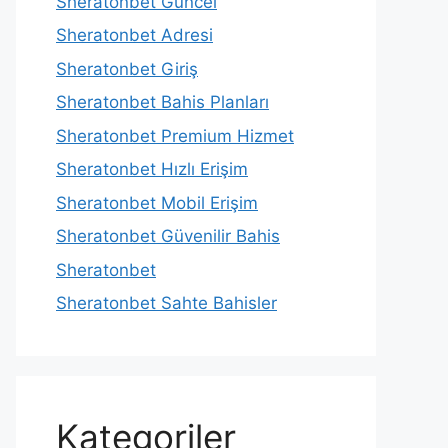
Sheratonbet Güncel
Sheratonbet Adresi
Sheratonbet Giriş
Sheratonbet Bahis Planları
Sheratonbet Premium Hizmet
Sheratonbet Hızlı Erişim
Sheratonbet Mobil Erişim
Sheratonbet Güvenilir Bahis
Sheratonbet
Sheratonbet Sahte Bahisler
Kategoriler