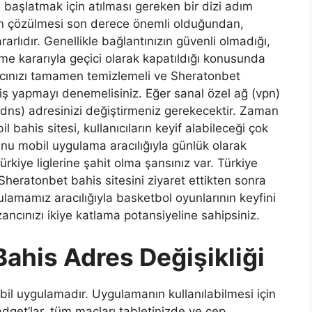
de başlatmak için atılması gereken bir dizi adım
nın çözülmesi son derece önemli olduğundan,
arlıdır. Genellikle bağlantınızın güvenli olmadığı,
e kararıyla geçici olarak kapatıldığı konusunda
ayıcınızı tamamen temizlemeli ve Sheratonbet
iriş yapmayı denemelisiniz. Eğer sanal özel ağ (vpn)
(dns) adresinizi değiştirmeniz gerekecektir. Zaman
 bahis sitesi, kullanıcıların keyif alabileceği çok
unu mobil uygulama aracılığıyla günlük olarak
rkiye liglerine şahit olma şansınız var. Türkiye
 Sheratonbet bahis sitesini ziyaret ettikten sonra
lamamız aracılığıyla basketbol oyunlarının keyfini
ancınızı ikiye katlama potansiyeline sahipsiniz.
ahis Adres Değişikliği
bil uygulamadır. Uygulamanın kullanılabilmesi için
dget’lar, tüm maçları tabletinizde ve cep