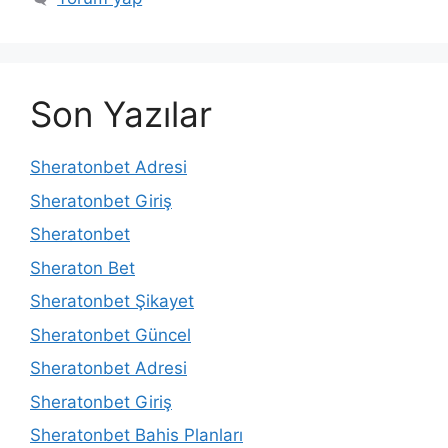
Son Yazılar
Sheratonbet Adresi
Sheratonbet Giriş
Sheratonbet
Sheraton Bet
Sheratonbet Şikayet
Sheratonbet Güncel
Sheratonbet Adresi
Sheratonbet Giriş
Sheratonbet Bahis Planları