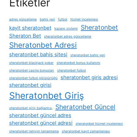
Etiketler
adres güncelleme
bahis yeri
futbol
hizmet incelemesi
Sheratonbet
kayit sheratonbet
kazanç sistemi
Sheraton Bet
sheratonbet adres güncelleme
Sheratonbet Adresi
sheratonbet bahis sitesi
sheratonbet bahis yeri
sheratonbet blackjack poker
sheratonbet bonus kullanımı
sheratonbet casino bonusları
sheratonbet futbol
sheratonbet giris adresi
sheratonbet futbol görünürlüğü
sheratonbet girisi
Sheratonbet Giriş
Sheratonbet Güncel
sheratonbet giriş bağlantısı
sheratonbet güncel adres
sheratonbet güncel adresi
sheratonbet hizmet i̇ncelemesi
sheratonbet i̇letişim tamamlama
sheratonbet kayıt zamanlaması