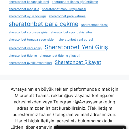
sheratonbet kazanç sistemi
sheratonbet lisans görüntüleme
sheratonbet maç izle
sheratonbet mobil uygulaması
sheratonbet oyun bolluğu
sheratonbet para yatirma
sheratonbet para çekme
sheratonbet sitesi
sheratonbet sorunsuz giriş
sheratonbet spor bahis sitesi
sheratonbet turnuva seçenekleri
sheratonbet yeni adresi
Sheratonbet Yeni Giriş
sheratonbet yeni açılış
sheratonbet ödeme
sheratonbet ödeme şikayeti
Sheratonbet Şikayet
sheratonbet üyelik avantajları
Avrasya'nın en büyük reklam platformunda olmak için
Microsoft Teams:
reklam@avrasyamarketing.com
adresimizden veya Telegram: @Avrasyamarketing
adresimizden irtibat kurabilirsiniz. (Tek iletişim
adreslerimiz teams / telegram ve mail adresimizdir.
Harici hiçbir iletişim adresimiz bulunmamaktadır.
Lütfen itibar etmeyiniz.) Türkiye yasalarına göre 7258