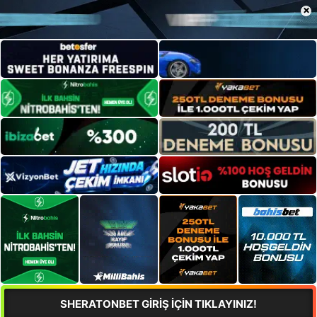
×
SHERATONBET GİRİŞ İÇİN TIKLAYINIZ!