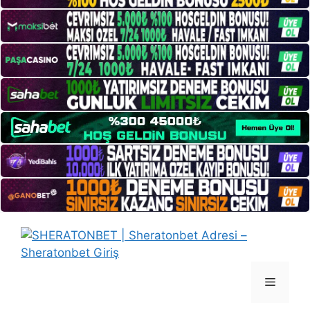
İçeriğe
atla
Menü